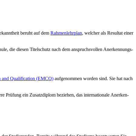
ekan­ntheit beruht auf dem
Rah­men­lehr­plan
, welcher als Resultat einer
ule, die diesen Ti­tel­schutz nach dem anspruchs­vollen Aner­ken­nungs­
ion and Qua­li­fi­ca­tion (EMCQ)
aufgenommen worden sind. Sie hat nach
e Prüfung ein Zu­satz­diplom beziehen, das inter­natio­nale An­erken­