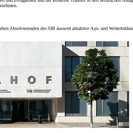
en und Fer­tigkei­ten und der konkrete Transfer in den beruf­li­chen All
ternehmen.
tehen Absolvierenden des SIB äusserst attraktive Aus- und Weiterbild