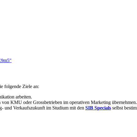
E9m5"
e folgende Ziele an:
­kation arbeiten.
n von KMU oder Gross­betrieben im oper­ativen Marke­ting übernehmen.
g- und Verkaufszukunft im Studium mit den
SIB Specials
selbst besti