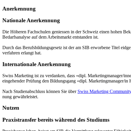
Anerkennung
Nationale Anerkennung
Die Höheren Fachschulen geniessen in der Schweiz einen hohen Be­kann
Beda­rfsana­lyse auf dem Ar­beits­markt entstanden ist.
Durch das Be­rufs­bildungs­gesetz ist der am SIB erworbene Titel eid­g
verfah­ren erlangt hat.
Internationale Anerkennung
Swiss Marketing ist zu verdanken, dass «dipl. Marke­ting­mana­ger/inn
eingehender Prüfung den Bil­dungs­gang «dipl. Marke­ting­mana­ger/
Nach Stu­dienab­schluss können Sie über
Swiss Mar­ke­ting Com­mu­ni­
nung gewährleistet.
Nutzen
Praxistransfer bereits während des Studiums