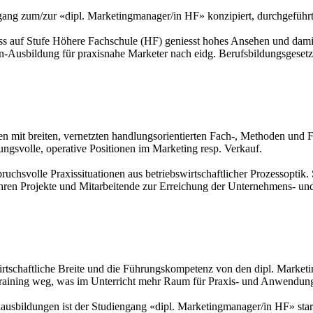
g zum/zur «dipl. Marke­ting­mana­ger/in HF» konzipiert, durch­ge­führt u
uss auf Stufe Höh­ere Fach­schu­le (HF) geniesst hohes Ansehen und damit 
ten-Aus­bil­dung für pra­xis­nahe Marketer nach eidg. Berufs­bildungs­gesetz
listen mit breiten, vernetzten hand­lungs­orientierten Fach-, Methoden u
gs­volle, operative Positionen im Marke­ting resp. Verkauf.
pruchs­volle Praxis­situationen aus betriebs­wirtschaftlicher Prozess­op
en Projekte und Mit­arbeit­ende zur Erreichung der Unter­nehmens- und 
rtschaft­liche Breite und die Füh­rungs­kompe­tenz von den dipl. Mark­et
­training weg, was im Unterricht mehr Raum für Praxis- und Anwen­dungs­o
­ausbil­dungen ist der Studien­gang «dipl. Marke­ting­mana­ger/in HF» stark