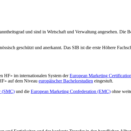
t­heitsgrad und sind in Wirt­schaft und Ver­wal­tung angesehen. Die B
enös­sisch geschützt und anerkannt. Das SIB ist die erste Höhere Fachsch
en HF» im inter­nation­alen System der
Eu­ropean Mar­ke­ting Cer­ti­fi­ca­t
in HF» auf dem Niveau
eu­ropäi­scher Ba­che­lor­stu­dien
eingestuft.
ty (SMC)
und die
Eu­ropean Mar­ke­ting Con­fe­de­ra­tion (EMC)
ohne weiter