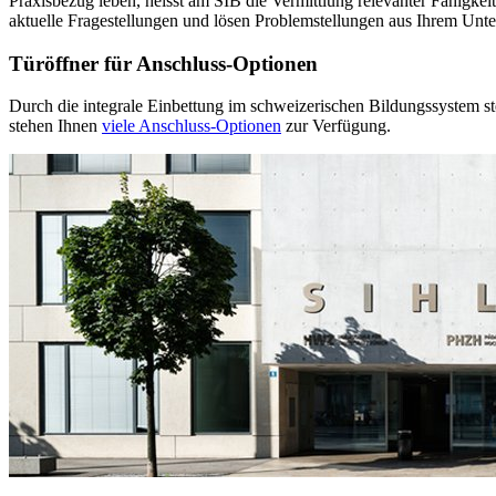
Praxisbezug leben, heisst am SIB die Vermittlung relevanter Fäh­igkeit­
aktuelle Frage­stel­lungen und lösen Pro­blem­stel­lun­gen aus Ihrem Un
Türöffner für Anschluss-Optionen
Durch die integrale Einbettung im schweizerischen Bildungssystem s
stehen Ihnen
viele An­schluss-Op­tio­nen
zur Verfügung.