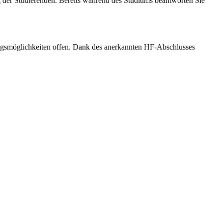
tag der Stu­dieren­den. Bereits während des Studiums beantworten Sie
ungsmöglichkeiten offen. Dank des anerkannten HF-Abschlusses