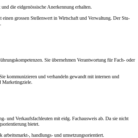
nd die eid­ge­nös­sische An­erken­nung erhalten.
einen grossen Stel­len­wert in Wirt­schaft und Ver­wal­tung. Der Stu­
.
nd Füh­rungs­kompe­tenzen. Sie übernehmen Verant­wortung für Fach- oder
tik. Sie kommunizieren und verhandeln gewandt mit internen und
Marke­ting­ziele.
ing- und Ver­kaufs­fachleuten mit eidg. Fachausweis ab. Da sie nicht
rien­tie­rung bietet.
 arbeit­smarkt-, handl­ungs- und um­setzungs­orientiert.