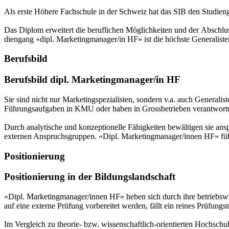
Als erste Höhere Fachschule in der Schweiz hat das SIB den Studien­gan
Das Diplom erweitert die be­ruf­lichen Mög­lich­kei­ten und der Ab­schl
dien­gang «dipl. Marke­ting­mana­ger/in HF» ist die höchste Ge­ne­ra­lis­
Berufsbild
Berufsbild dipl. Marke­ting­manager/in HF
Sie sind nicht nur Marke­ting­spezia­listen, sondern v.a. auch Genera­
Führungs­aufgaben in KMU oder haben in Gross­betrieben ver­ant­wortun
Durch analy­tische und konzep­tionelle Fähigkeiten bewältigen sie an­s
externen An­spruchs­gruppen. «Dipl. Mark­eting­manager/innen HF» führ
Positionierung
Positionierung in der Bildungs­landschaft
«Dipl. Marke­ting­mana­ger/innen HF» heben sich durch ihre betriebs­wi
auf eine externe Prüfung vorbereitet werden, fällt ein reines Prüfungs
Im Vergleich zu theorie- bzw. wis­senschaft­lich-orientierten Hoch­schul