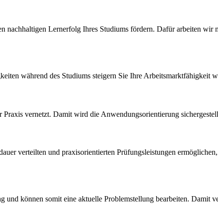
n nach­hal­ti­gen Lern­er­folg Ihres Studiums fördern. Dafür arbeiten w
kei­ten während des Studiums steigern Sie Ihre Ar­beits­marktfäh­igkeit w
 Praxis vernetzt. Damit wird die An­wen­dung­sorien­tie­rung sichergestell
 verteilten und pra­xis­ori­en­tier­ten Prü­fungs­leis­tun­gen ermöglich
g und können somit eine aktuelle Problemstellung bearbeiten. Damit ve