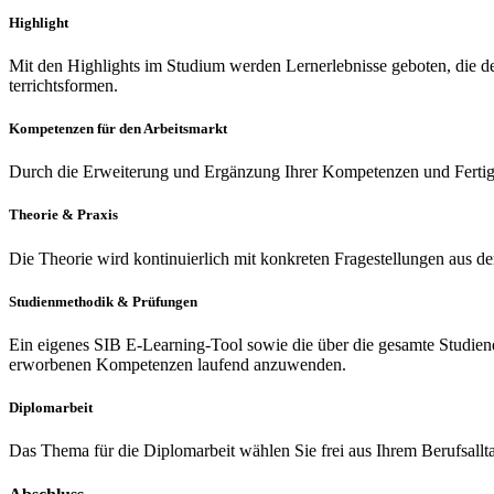
Highlight
Mit den Highlights im Studium werden Lern­erleb­nisse geboten, die de
ter­richts­for­men.
Kompetenzen für den Arbeitsmarkt
Durch die Erweiterung und Er­gän­zung Ihrer Kom­pe­ten­zen und Fer­tig­
Theorie & Praxis
Die Theorie wird kontinuierlich mit konkreten Fra­gestel­lun­gen aus der
Studienmethodik & Prüfungen
Ein eigenes SIB E-Learning-Tool sowie die über die gesamte Studiendauer
erworbenen Kompetenzen laufend anzuwenden.
Diplomarbeit
Das Thema für die Diplomarbeit wählen Sie frei aus Ihrem Berufsallta